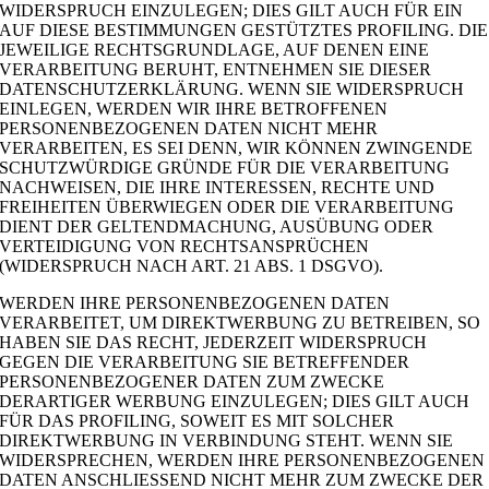
WIDERSPRUCH EINZULEGEN; DIES GILT AUCH FÜR EIN
AUF DIESE BESTIMMUNGEN GESTÜTZTES PROFILING. DIE
JEWEILIGE RECHTSGRUNDLAGE, AUF DENEN EINE
VERARBEITUNG BERUHT, ENTNEHMEN SIE DIESER
DATENSCHUTZERKLÄRUNG. WENN SIE WIDERSPRUCH
EINLEGEN, WERDEN WIR IHRE BETROFFENEN
PERSONENBEZOGENEN DATEN NICHT MEHR
VERARBEITEN, ES SEI DENN, WIR KÖNNEN ZWINGENDE
SCHUTZWÜRDIGE GRÜNDE FÜR DIE VERARBEITUNG
NACHWEISEN, DIE IHRE INTERESSEN, RECHTE UND
FREIHEITEN ÜBERWIEGEN ODER DIE VERARBEITUNG
DIENT DER GELTENDMACHUNG, AUSÜBUNG ODER
VERTEIDIGUNG VON RECHTSANSPRÜCHEN
(WIDERSPRUCH NACH ART. 21 ABS. 1 DSGVO).
WERDEN IHRE PERSONENBEZOGENEN DATEN
VERARBEITET, UM DIREKTWERBUNG ZU BETREIBEN, SO
HABEN SIE DAS RECHT, JEDERZEIT WIDERSPRUCH
GEGEN DIE VERARBEITUNG SIE BETREFFENDER
PERSONENBEZOGENER DATEN ZUM ZWECKE
DERARTIGER WERBUNG EINZULEGEN; DIES GILT AUCH
FÜR DAS PROFILING, SOWEIT ES MIT SOLCHER
DIREKTWERBUNG IN VERBINDUNG STEHT. WENN SIE
WIDERSPRECHEN, WERDEN IHRE PERSONENBEZOGENEN
DATEN ANSCHLIESSEND NICHT MEHR ZUM ZWECKE DER