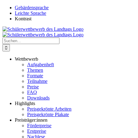
Zum
Gebärdensprache
Inhalt
Leichte Sprache
springen
Kontrast
Suche
nach:
Wettbewerb
Aufgabenheft
Themen
Formate
Teilnahme
Preise
FAQ
Downloads
Highlights
Preisgekrönte Arbeiten
Preisgekrönte Plakate
Preisträger:innen
Förderpreise
Erstpreise
Nachlese