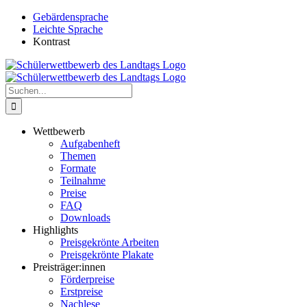
Zum
Gebärdensprache
Inhalt
Leichte Sprache
springen
Kontrast
Suche
nach:
Wettbewerb
Aufgabenheft
Themen
Formate
Teilnahme
Preise
FAQ
Downloads
Highlights
Preisgekrönte Arbeiten
Preisgekrönte Plakate
Preisträger:innen
Förderpreise
Erstpreise
Nachlese