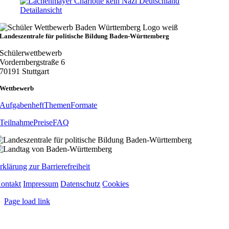
Detailansicht
Landeszentrale für politische Bildung Baden-Württemberg
Schülerwettbewerb
Vordernbergstraße 6
70191 Stuttgart
Wettbewerb
Aufgabenheft
Themen
Formate
Teilnahme
Preise
FAQ
rklärung zur Barrierefreiheit
ontakt
Impressum
Datenschutz
Cookies
Page load link