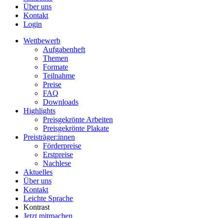
Über uns
Kontakt
Login
Wettbewerb
Aufgabenheft
Themen
Formate
Teilnahme
Preise
FAQ
Downloads
Highlights
Preisgekrönte Arbeiten
Preisgekrönte Plakate
Preisträger:innen
Förderpreise
Erstpreise
Nachlese
Aktuelles
Über uns
Kontakt
Leichte Sprache
Kontrast
Jetzt mitmachen