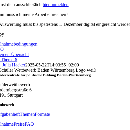
nst dich ausschließlich
hier anmelden
.
nn muss ich meine Arbeit einreichen?
Auswertung muss bis spätestens 1. Dezember digital eingereicht werde
ilnahmebedingungen
AQ
emen-Übersicht
 Thema 6
Julia Hacker
2025-05-22T14:03:55+02:00
deszentrale für politische Bildung Baden-Württemberg
hülerwettbewerb
rdernbergstraße 6
191 Stuttgart
ttbewerb
fgabenheft
Themen
Formate
ilnahme
Preise
FAQ