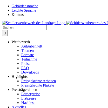
Zum
Gebärdensprache
Inhalt
Leichte Sprache
springen
Kontrast
Suche
nach:
Wettbewerb
Aufgabenheft
Themen
Formate
Teilnahme
Preise
FAQ
Downloads
Highlights
Preisgekrönte Arbeiten
Preisgekrönte Plakate
Preisträger:innen
Förderpreise
Erstpreise
Nachlese
Aktuelles