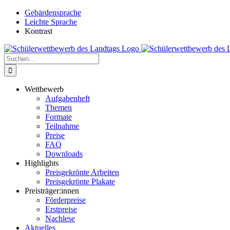
Zum
Gebärdensprache
Inhalt
Leichte Sprache
springen
Kontrast
Suche
nach:
Wettbewerb
Aufgabenheft
Themen
Formate
Teilnahme
Preise
FAQ
Downloads
Highlights
Preisgekrönte Arbeiten
Preisgekrönte Plakate
Preisträger:innen
Förderpreise
Erstpreise
Nachlese
Aktuelles