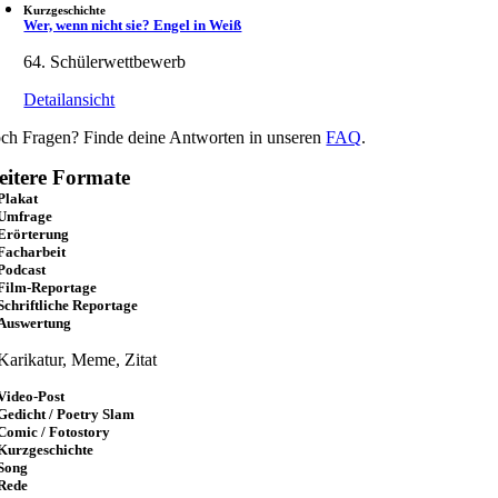
Kurzgeschichte
Wer, wenn nicht sie? Engel in Weiß
64. Schülerwettbewerb
Detailansicht
ch Fragen? Finde deine Antworten in unseren
FAQ
.
itere Formate
Plakat
Umfrage
Erörterung
Facharbeit
Podcast
Film-Reportage
Schriftliche Reportage
Auswertung
Karikatur, Meme, Zitat
Video-Post
Gedicht / Poetry Slam
Comic / Fotostory
Kurzgeschichte
Song
Rede