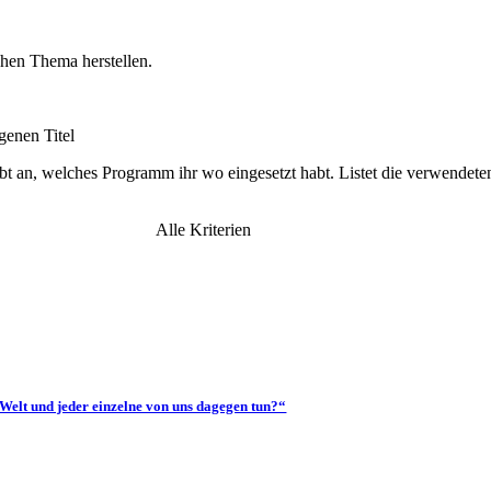
chen Thema herstellen.
genen Titel
an, welches Programm ihr wo eingesetzt habt. Listet die verwendeten 
Alle Kriterien
 Welt und jeder einzelne von uns dagegen tun?“