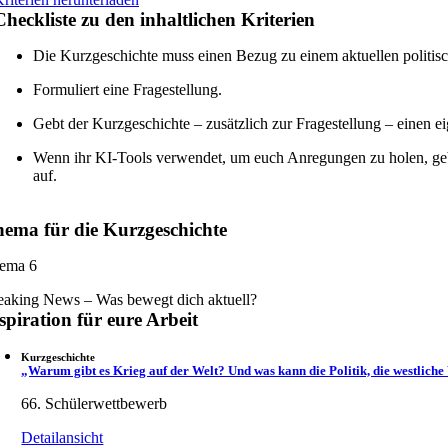
Checkliste zu den inhaltlichen Kriterien
Die Kurzgeschichte muss einen Bezug zu einem aktuellen politis
Formuliert eine Fragestellung.
Gebt der Kurzgeschichte – zusätzlich zur Fragestellung – einen ei
Wenn ihr KI-Tools verwendet, um euch Anregungen zu holen, gebt 
auf.
ema für die Kurzgeschichte
ema 6
eaking News – Was bewegt dich aktuell?
spiration
für eure Arbeit
Kurzgeschichte
„Warum gibt es Krieg auf der Welt? Und was kann die Politik, die westliche
66. Schülerwettbewerb
Detailansicht