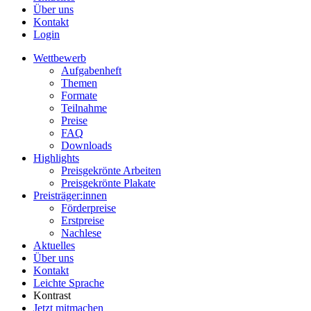
Über uns
Kontakt
Login
Wettbewerb
Aufgabenheft
Themen
Formate
Teilnahme
Preise
FAQ
Downloads
Highlights
Preisgekrönte Arbeiten
Preisgekrönte Plakate
Preisträger:innen
Förderpreise
Erstpreise
Nachlese
Aktuelles
Über uns
Kontakt
Leichte Sprache
Kontrast
Jetzt mitmachen