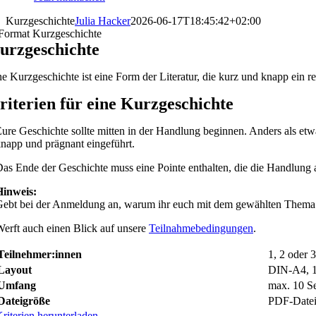
Kurzgeschichte
Julia Hacker
2026-06-17T18:45:42+02:00
urzgeschichte
e Kurzgeschichte ist eine Form der Literatur, die kurz und knapp ein rea
riterien
für eine Kurzgeschichte
ure Geschichte sollte mitten in der Handlung beginnen. Anders als etw
napp und prägnant eingeführt.
as Ende der Geschichte muss eine Pointe enthalten, die die Handlung au
Hinweis:
ebt bei der Anmeldung an, warum ihr euch mit dem gewählten Thema be
erft auch einen Blick auf unsere
Teilnahmebedingungen
.
Teilnehmer:innen
1, 2 oder 
Layout
DIN-A4, 1,
Umfang
max. 10 Se
Dateigröße
PDF-Datei
riterien herunterladen