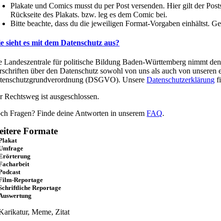
Plakate und Comics musst du per Post versenden. Hier gilt der Post
Rückseite des Plakats. bzw. leg es dem Comic bei.
Bitte beachte, dass du die jeweiligen Format-Vorgaben einhältst. Ge
e sieht es mit dem Datenschutz aus?
e Landeszentrale für politische Bildung Baden-Württemberg nimmt den 
rschriften über den Datenschutz sowohl von uns als auch von unseren e
tenschutzgrundverordnung (DSGVO). Unsere
Datenschutzerklärung
f
r Rechtsweg ist ausgeschlossen.
ch Fragen? Finde deine Antworten in unserem
FAQ
.
itere Formate
Plakat
Umfrage
Erörterung
Facharbeit
Podcast
Film-Reportage
Schriftliche Reportage
Auswertung
Karikatur, Meme, Zitat