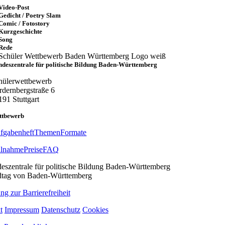
Video-Post
Gedicht / Poetry Slam
Comic / Fotostory
Kurzgeschichte
Song
Rede
deszentrale für politische Bildung Baden-Württemberg
hülerwettbewerb
rdernbergstraße 6
191 Stuttgart
ttbewerb
fgabenheft
Themen
Formate
ilnahme
Preise
FAQ
ng zur Barrierefreiheit
t
Impressum
Datenschutz
Cookies