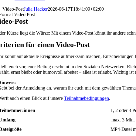
Video-Post
Julia Hacker
2026-06-17T18:41:09+02:00
ideo-Post
 der Kürze liegt die Würze: Mit einem Video-Post könnt ihr andere schne
riterien
für einen Video-Post
hr könnt auf aktuelle Ereignisse aufmerksam machen, Entscheidungen
tellt euch vor, euer Beitrag erscheint in den Sozialen Netzwerken. Rich
ählt, ernst bleibt oder humorvoll arbeitet – alles ist erlaubt. Wichtig i
Hinweis:
ebt bei der Anmeldung an, warum ihr euch mit dem gewählten Thema be
erft auch einen Blick auf unsere
Teilnahmebedingungen
.
Teilnehmer:innen
1, 2 oder 3 
Umfang
max. 3 Min.
Dateigröße
MP4-Datei m