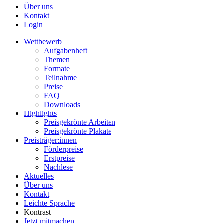
Über uns
Kontakt
Login
Wettbewerb
Aufgabenheft
Themen
Formate
Teilnahme
Preise
FAQ
Downloads
Highlights
Preisgekrönte Arbeiten
Preisgekrönte Plakate
Preisträger:innen
Förderpreise
Erstpreise
Nachlese
Aktuelles
Über uns
Kontakt
Leichte Sprache
Kontrast
Jetzt mitmachen