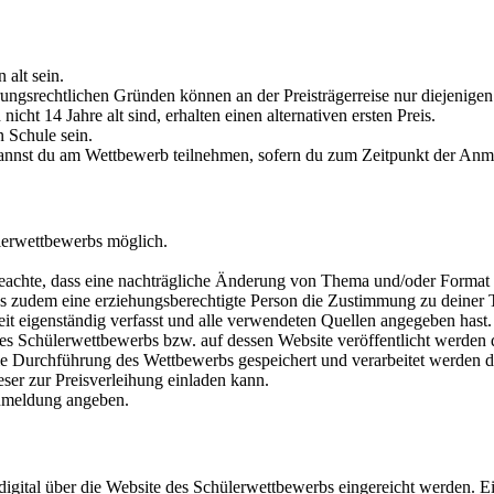
alt sein.
erungsrechtlichen Gründen können an der Preisträgerreise nur diejenigen
cht 14 Jahre alt sind, erhalten einen alternativen ersten Preis.
 Schule sein.
nnst du am Wettbewerb teilnehmen, sofern du zum Zeitpunkt der Anmeld
ülerwettbewerbs möglich.
achte, dass eine nachträgliche Änderung von Thema und/oder Format n
ss zudem eine erziehungsberechtigte Person die Zustimmung zu deiner
t eigenständig verfasst und alle verwendeten Quellen angegeben hast. 
es Schülerwettbewerbs bzw. auf dessen Website veröffentlicht werden 
 die Durchführung des Wettbewerbs gespeichert und verarbeitet werden 
ser zur Preisverleihung einladen kann.
 Anmeldung angeben.
gital über die Website des Schülerwettbewerbs eingereicht werden. E